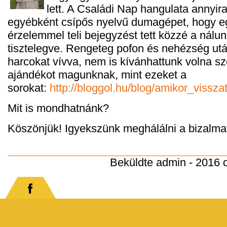
lett. A Családi Nap hangulata annyir
egyébként csípős nyelvű dumagépet, hogy e
érzelemmel teli bejegyzést tett közzé a nálun
tisztelegve. Rengeteg pofon és nehézség ut
harcokat vívva, nem is kívánhattunk volna s
ajándékot magunknak, mint ezeket a
sorokat:
http://bloggol.hu/blog/amikor_viss
Mit is mondhatnánk?
Köszönjük! Igyekszünk meghálálni a bizalma
Beküldte
admin
- 2016 