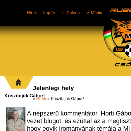
Hírek
Naptár
Galéria
Média
Jelenlegi hely
Köszönjük Gábor!
»
Hírek
» Köszönjük Gábor!
A népszerű kommentátor, Horti Gábor
vezet blogot, és ezúttal az a megtiszt
hogy egyik irományának témája a Mi 